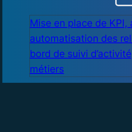
Mise en place de KPI, 
automatisation des rel
bord de suivi d’activité
métiers