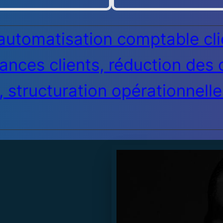
automatisation comptable clie
ances clients, réduction des 
, structuration opérationnelle 