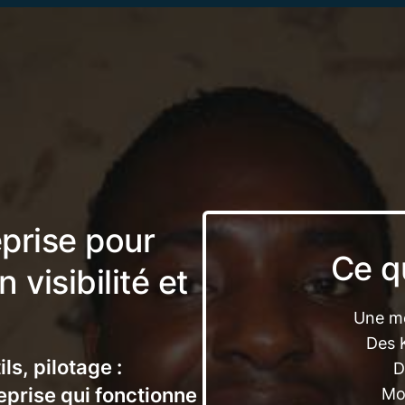
eprise pour
Ce q
 visibilité et
Une mei
Des K
ls, pilotage :
D
eprise qui fonctionne
Mo