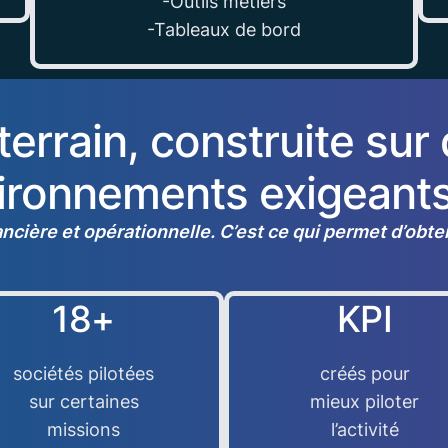
-Outils métiers
-Tableaux de bord
terrain, construite sur
vironnements exigeant
nancière et opérationnelle. C’est ce qui permet d’obt
18+
KPI
sociétés pilotées
créés pour
sur certaines
mieux piloter
missions
l’activité