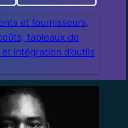
nts et fournisseurs,
coûts, tableaux de
et intégration d’outils