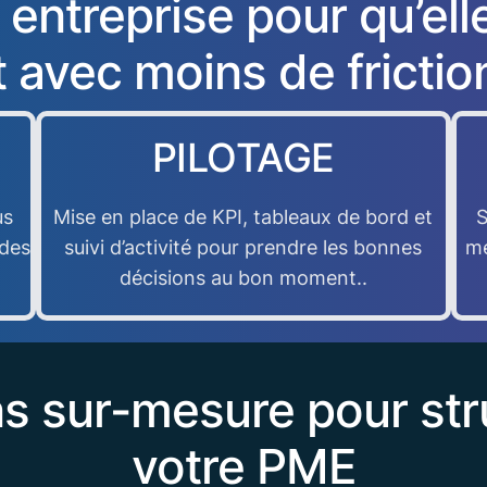
 entreprise pour qu’ell
t avec moins de frictio
PILOTAGE
us
Mise en place de KPI, tableaux de bord et
S
 des
suivi d’activité pour prendre les bonnes
me
décisions au bon moment..
s sur-mesure pour stru
votre PME